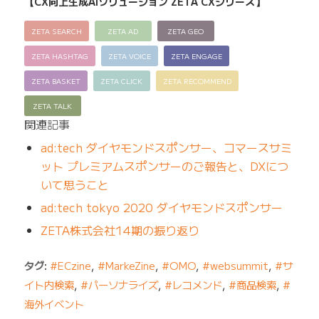
【CX向上生成AIソリューション ZETA CXシリーズ】
ZETA SEARCH
ZETA AD
ZETA GEO
ZETA HASHTAG
ZETA VOICE
ZETA ENGAGE
ZETA BASKET
ZETA CLICK
ZETA RECOMMEND
ZETA TALK
関連記事
ad:tech ダイヤモンドスポンサー、コマースサミ
ット プレミアムスポンサーのご報告と、DXにつ
いて思うこと
ad:tech tokyo 2020 ダイヤモンドスポンサー
ZETA株式会社14期の振り返り
タグ:
#ECzine
,
#MarkeZine
,
#OMO
,
#websummit
,
#サ
イト内検索
,
#パーソナライズ
,
#レコメンド
,
#商品検索
,
#
海外イベント