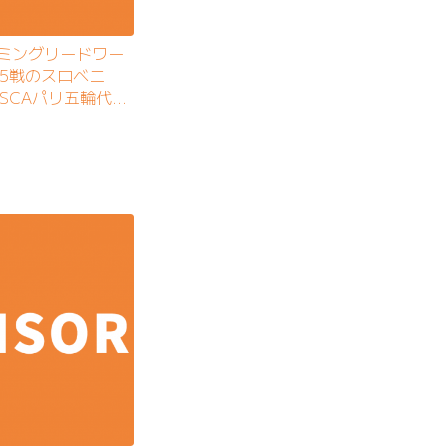
イミングリードワー
第5戦のスロベニ
SCAパリ五輪代表
2位に入賞