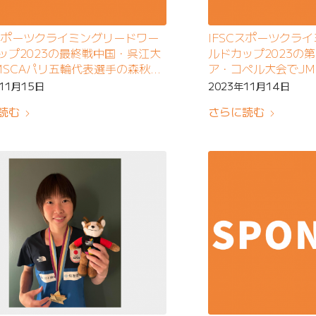
Cスポーツクライミングリードワー
IFSCスポーツクラ
ップ2023の最終戦中国・呉江大
ルドカップ2023の
MSCAパリ五輪代表選手の森秋彩
ア・コペル大会でJM
優勝
選手の森秋彩選手が
年11月15日
2023年11月14日
読む
さらに読む