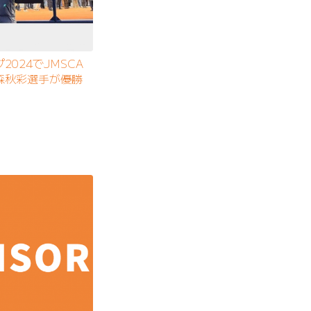
024でJMSCA
森秋彩選手が優勝