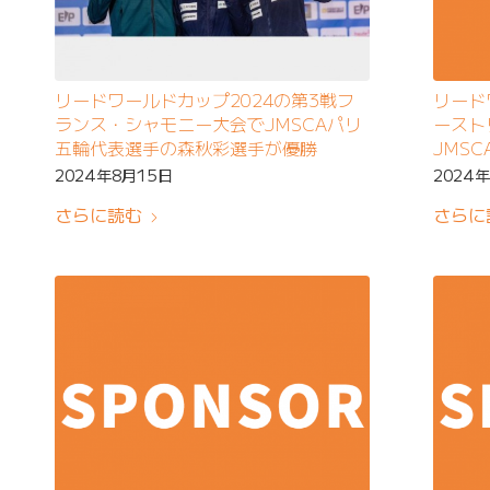
リードワールドカップ2024の第3戦フ
リード
ランス・シャモニー大会でJMSCAパリ
ースト
五輪代表選手の森秋彩選手が優勝
JMS
が2位
2024年8月15日
2024
さらに読む
さらに