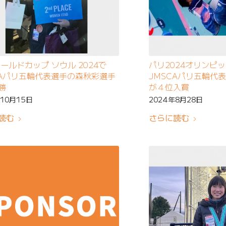
ワールドカップ ソウル 2024で
パリ2024オリンピ
CAパリ五輪代表選手の森秋彩選手
JMSCAパリ五輪代
勝
が４位入賞
年10月15日
2024年8月28日
読む
さらに読む