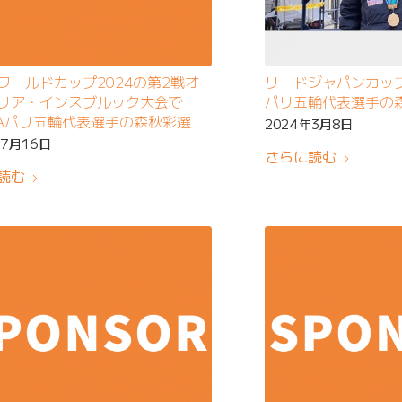
ワールドカップ2024の第2戦オ
リードジャパンカップ2
リア・インスブルック大会で
パリ五輪代表選手の
CAパリ五輪代表選手の森秋彩選手
2024年3月8日
に入賞
年7月16日
さらに読む
読む