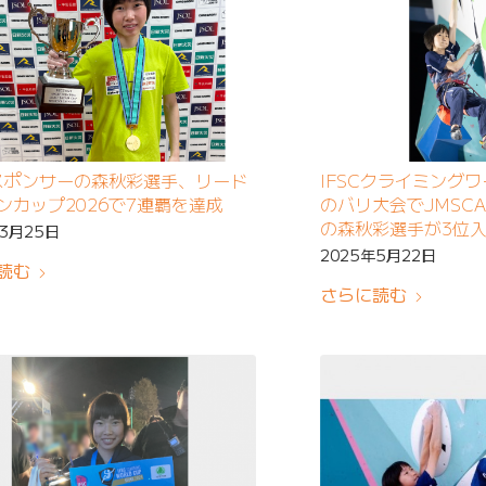
Aスポンサーの森秋彩選手、リード
IFSCクライミングワ
ンカップ2026で7連覇を達成
のバリ大会でJMSC
の森秋彩選手が3位
年3月25日
2025年5月22日
読む
さらに読む