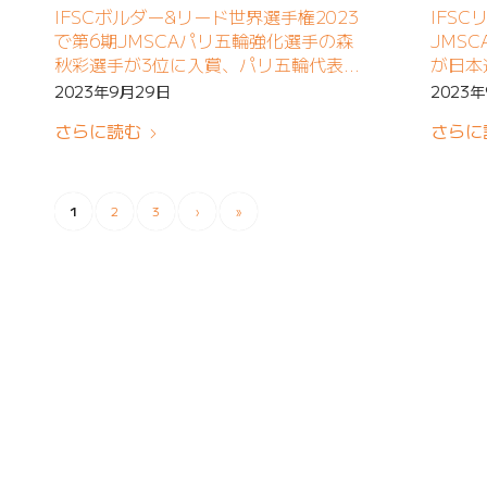
IFSCボルダー&リード世界選手権2023
IFS
で第6期JMSCAパリ五輪強化選手の森
JMS
秋彩選手が3位に入賞、パリ五輪代表に
が日本
内定
2023年9月29日
2023
さらに読む
さらに
1
2
3
›
»