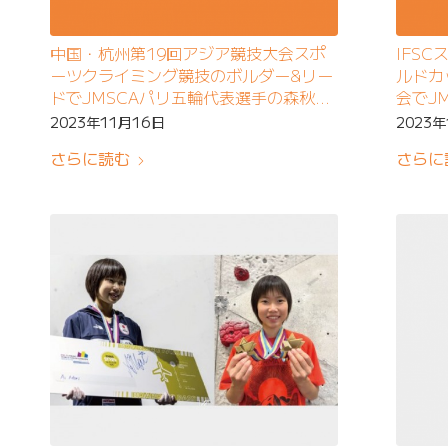
中国・杭州第19回アジア競技大会スポ
IFS
ーツクライミング競技のボルダー&リー
ルドカ
ドでJMSCAパリ五輪代表選手の森秋彩
会でJ
選手が優勝
選手が
2023年11月16日
2023
さらに読む
さらに