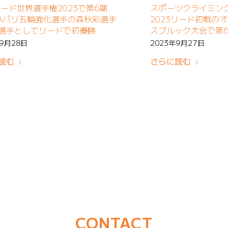
Cリード世界選手権2023で第6期
スポーツクライミン
CAパリ五輪強化選手の森秋彩選手
2023リード初戦の
選手としてリードで初優勝
スブルック大会で第6
輪強化選手の森秋彩
年9月28日
2023年9月27日
読む
さらに読む
CONTACT