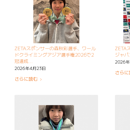
ZETAスポンサーの森秋彩選手、ワール
ZET
ドクライミングアジア選手権2026で2
ジャパ
冠達成
2026
〜女子ボルダー・女子リードの両種目
2026年4月23日
さらに
で優勝、今秋開催のアジア競技大会出
さらに読む
場権獲得〜