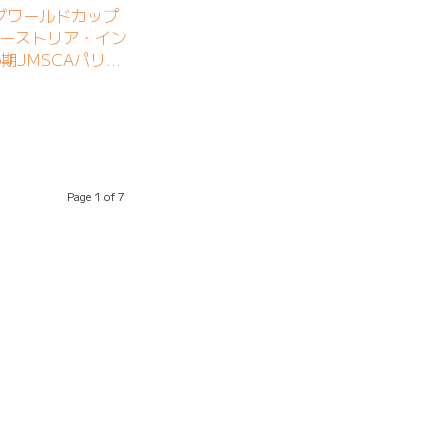
グワールドカップ
オーストリア・イン
期JMSCAパリ五
選手が2位に入賞
Page 1 of 7