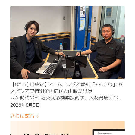
【8/15(土)放送】ZETA、ラジオ番組「PROTO」の
スピンオフ特別企画に代表山崎が出演
～AI時代のECを支える検索技術や、人材育成につい
て語る～
2026年8月5日
さらに読む