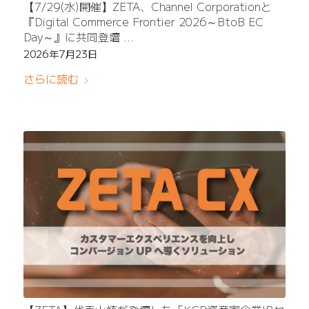
【7/29(水)開催】ZETA、Channel Corporationと
『Digital Commerce Frontier 2026～BtoB EC
Day～』に共同登壇
〜「AIチャット×データ連携」によるBtoB ECの次世
2026年7月23日
代顧客対応を解説〜
さらに読む