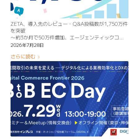
ZETA、導入先のレビュー・Q&A投稿数が1,750万件
を突破
〜約3か月で50万件増加、エージェンティックコマ
ースを支えるUGCデータ資産が拡大〜
2026年7月28日
さらに読む