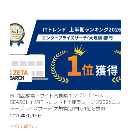
EC商品検索・サイト内検索エンジン「ZETA
SEARCH」がITトレンド上半期ランキング2026エン
タープライズサーチ(大規模)部門で1位を獲得
～多様な検索ニーズに応え、大規模企業からのお問
2026年7月15日
い合わせ数が最多に～
さらに読む