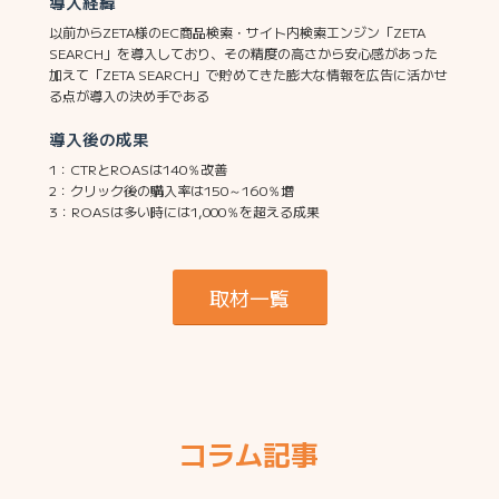
導入経緯
以前からZETA様のEC商品検索・サイト内検索エンジン「ZETA
SEARCH」を導入しており、その精度の高さから安心感があった
加えて「ZETA SEARCH」で貯めてきた膨大な情報を広告に活かせ
る点が導入の決め手である
導入後の成果
1：CTRとROASは140％改善
2：クリック後の購入率は150～160％増
3：ROASは多い時には1,000％を超える成果
取材一覧
コラム記事