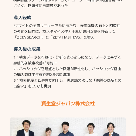
にくく、回遊性にも課題があった
導入経緯
ECサイトの全面リニューアルにあたり、検索体験の向上と回遊性
の強化を目的に、カスタマイズ性と手厚い運用支援を評価して
「ZETA SEARCH」と「ZETA HASHTAG」を導入
導入後の成果
1：検索データを可視化・分析できるようになり、データに基づく
継続的な検索改善が可能に
2：ハッシュタグを起点とした回遊が活性化し、ハッシュタグ経由
の購入数は半年弱で約2.3倍に増加
3：検索精度と回遊性が向上し、実店舗のような「偶然の商品との
出会い」をECでも実現
資生堂ジャパン株式会社