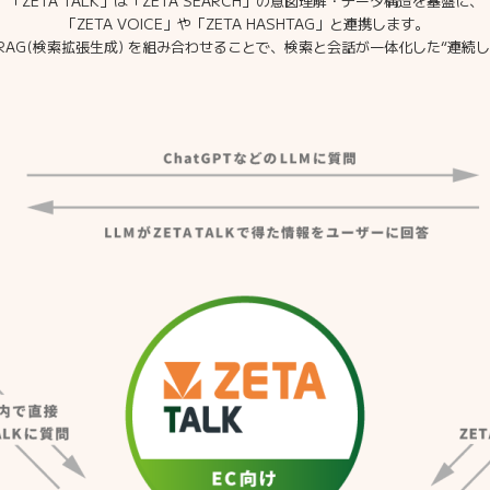
「ZETA TALK」は「ZETA SEARCH」の意図理解・データ構造を基盤に、
「ZETA VOICE」や「ZETA HASHTAG」と連携します。
× RAG(検索拡張生成) を組み合わせることで、検索と会話が一体化した“連