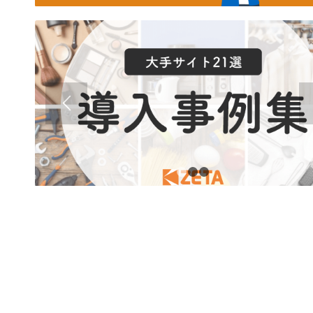
1
2
3
1
2
3