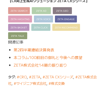
【CX向上生成AIソリューション ZETA CXシリーズ】
ZETA SEARCH
ZETA AD
ZETA GEO
ZETA HASHTAG
ZETA VOICE
ZETA ENGAGE
ZETA BASKET
ZETA CLICK
ZETA RECOMMEND
ZETA TALK
関連記事
第2四半期連結決算発表
本コラム100回目の御礼と今後への展望
ZETA株式会社14期の振り返り
タグ:
#CRO
,
#ZETA
,
#ZETA CXシリーズ
,
#ZETA株式会
社
,
#サイジニア株式会社
,
#株式交換