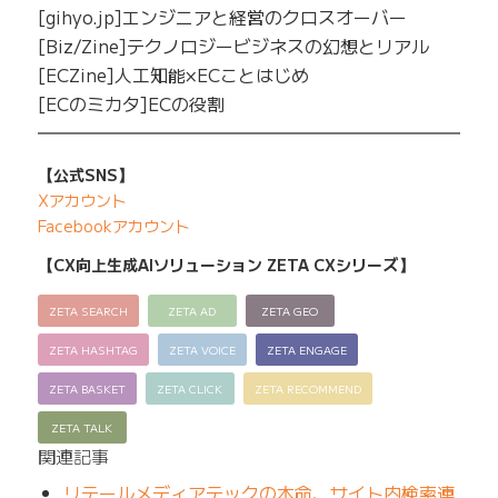
[gihyo.jp]エンジニアと経営のクロスオーバー
[Biz/Zine]テクノロジービジネスの幻想とリアル
[ECZine]人工知能×ECことはじめ
[ECのミカタ]ECの役割
━━━━━━━━━━━━━━━━━━━━━━━━━
【公式SNS】
Xアカウント
Facebookアカウント
【CX向上生成AIソリューション ZETA CXシリーズ】
ZETA SEARCH
ZETA AD
ZETA GEO
ZETA HASHTAG
ZETA VOICE
ZETA ENGAGE
ZETA BASKET
ZETA CLICK
ZETA RECOMMEND
ZETA TALK
関連記事
リテールメディアテックの本命、サイト内検索連