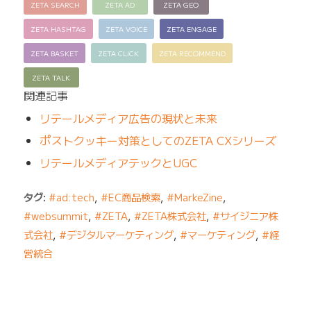
ZETA SEARCH
ZETA AD
ZETA GEO
ZETA HASHTAG
ZETA VOICE
ZETA ENGAGE
ZETA BASKET
ZETA CLICK
ZETA RECOMMEND
ZETA TALK
関連記事
リテールメディア広告の現状と未来
ポストクッキー対策としてのZETA CXシリーズ
リテールメディアテックとUGC
タグ:
#ad:tech
,
#EC商品検索
,
#MarkeZine
,
#websummit
,
#ZETA
,
#ZETA株式会社
,
#サイジニア株
式会社
,
#デジタルマーケティング
,
#マーケティング
,
#経
営統合