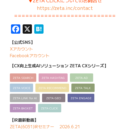
▼ZETA CLICKについてのお問合せ
https://zeta.inc/contact
===========================
Facebook
X
Hatena
【公式SNS】
Xアカウント
Facebookアカウント
【CX向上生成AIソリューション ZETA CXシリーズ】
ZETA SEARCH
ZETA HASHTAG
ZETA AD
ZETA VOICE
ZETA RECOMMEND
ZETA TALK
ZETA LINK for AI
ZETA GEO
ZETA ENGAGE
ZETA BASKET
ZETA CLICK
【IR最新動画】
ZETA(6031)IRセミナー 2026.6.21