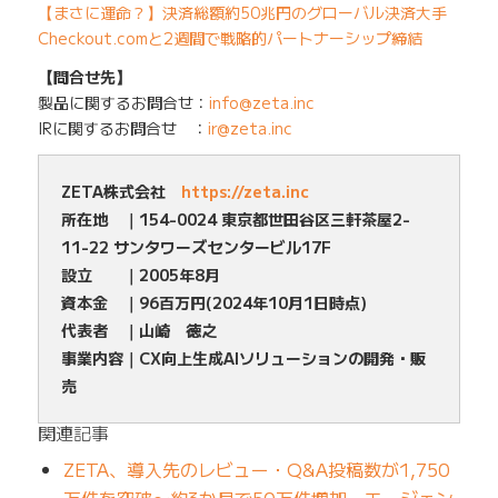
【まさに運命？】決済総額約50兆円のグローバル決済大手
Checkout.comと2週間で戦略的パートナーシップ締結
【問合せ先】
製品に関するお問合せ：
info@zeta.inc
IRに関するお問合せ ：
ir@zeta.inc
ZETA株式会社
https://zeta.inc
所在地 ｜154-0024 東京都世田谷区三軒茶屋2-
11-22 サンタワーズセンタービル17F
設立 ｜2005年8月
資本金 ｜96百万円(2024年10月1日時点)
代表者 ｜山崎 徳之
事業内容｜CX向上生成AIソリューションの開発・販
売
関連記事
ZETA、導入先のレビュー・Q&A投稿数が1,750
万件を突破〜約3か月で50万件増加、エージェン