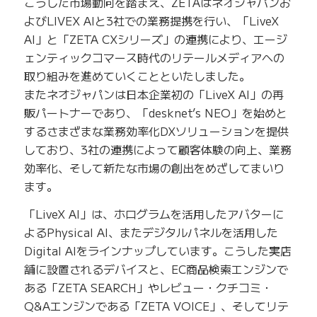
こうした市場動向を踏まえ、ZETAはネオジャパンお
よびLIVEX AIと3社での業務提携を行い、「LiveX
AI」と「ZETA CXシリーズ」の連携により、エージ
ェンティックコマース時代のリテールメディアへの
取り組みを進めていくことといたしました。
またネオジャパンは日本企業初の「LiveX AI」の再
販パートナーであり、「desknet’s NEO」を始めと
するさまざまな業務効率化DXソリューションを提供
しており、3社の連携によって顧客体験の向上、業務
効率化、そして新たな市場の創出をめざしてまいり
ます。
「LiveX AI」は、ホログラムを活用したアバターに
よるPhysical AI、またデジタルパネルを活用した
Digital AIをラインナップしています。こうした実店
舗に設置されるデバイスと、EC商品検索エンジンで
ある「ZETA SEARCH」やレビュー・クチコミ・
Q&Aエンジンである「ZETA VOICE」、そしてリテ