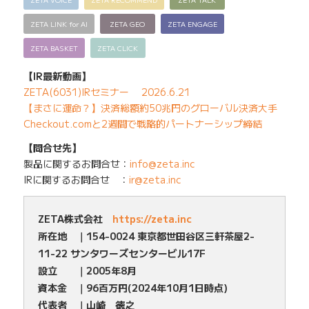
ZETA LINK for AI
ZETA GEO
ZETA ENGAGE
ZETA BASKET
ZETA CLICK
【IR最新動画】
ZETA(6031)IRセミナー 2026.6.21
【まさに運命？】決済総額約50兆円のグローバル決済大手
Checkout.comと2週間で戦略的パートナーシップ締結
【問合せ先】
製品に関するお問合せ：
info@zeta.inc
IRに関するお問合せ ：
ir@zeta.inc
ZETA株式会社
https://zeta.inc
所在地 ｜154-0024 東京都世田谷区三軒茶屋2-
11-22 サンタワーズセンタービル17F
設立 ｜2005年8月
資本金 ｜96百万円(2024年10月1日時点)
代表者 ｜山崎 徳之