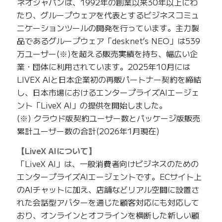
ネオジャパンは、1992年の創業以来30年以上にわ
たり、グループウェアを代表とするビジネスコミュ
ニケーションツールの開発を行っています。主力製
品であるグループウェア「desknet’s NEO」は539
万ユーザー(※)を超える販売実績を持ち、幅広い企
業・団体に利用されています。2025年10月には
LIVEX AIと日本企業初の再販パートナー契約を締結
し、日本市場におけるエンタープライズAIエージェ
ント「LiveX AI」の提供を開始しました。
(※) クラウド版契約ユーザー数とパッケージ版販売
累計ユーザー数の合計(2026年1月現在)
【LiveX AIについて】
「LiveX AI」は、一般消費者向けビジネスのための
エンタープライズAIエージェントです。ECサイト上
のAIチャットに加え、店舗などリアル空間に設置さ
れた会話型アバターを通じた顧客対応にも対応して
おり、オンラインとオフラインを横断した新しい顧