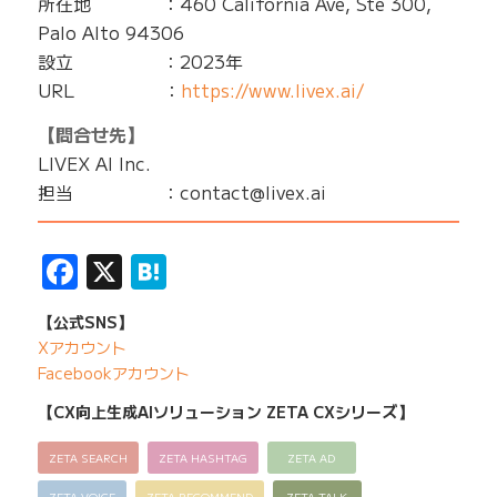
所在地 ：460 California Ave, Ste 300,
Palo Alto 94306
設立 ：2023年
URL ：
https://www.livex.ai/
【問合せ先】
LIVEX AI Inc.
担当 ：contact@livex.ai
━━━━━━━━━━━━━━━━━━━━━━━━━
Facebook
X
Hatena
【公式SNS】
Xアカウント
Facebookアカウント
【CX向上生成AIソリューション ZETA CXシリーズ】
ZETA SEARCH
ZETA HASHTAG
ZETA AD
ZETA VOICE
ZETA RECOMMEND
ZETA TALK