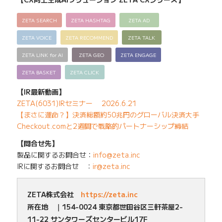
ZETA SEARCH
ZETA HASHTAG
ZETA AD
ZETA VOICE
ZETA RECOMMEND
ZETA TALK
ZETA LINK for AI
ZETA GEO
ZETA ENGAGE
ZETA BASKET
ZETA CLICK
【IR最新動画】
ZETA(6031)IRセミナー 2026.6.21
【まさに運命？】決済総額約50兆円のグローバル決済大手
Checkout.comと2週間で戦略的パートナーシップ締結
【問合せ先】
製品に関するお問合せ：
info@zeta.inc
IRに関するお問合せ ：
ir@zeta.inc
ZETA株式会社
https://zeta.inc
所在地 ｜154-0024 東京都世田谷区三軒茶屋2-
11-22 サンタワーズセンタービル17F