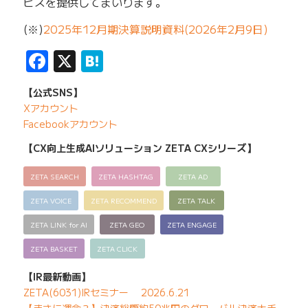
ビスを提供してまいります。
(※)
2025年12月期決算説明資料(2026年2月9日)
Facebook
X
Hatena
【公式SNS】
Xアカウント
Facebookアカウント
【CX向上生成AIソリューション ZETA CXシリーズ】
ZETA SEARCH
ZETA HASHTAG
ZETA AD
ZETA VOICE
ZETA RECOMMEND
ZETA TALK
ZETA LINK for AI
ZETA GEO
ZETA ENGAGE
ZETA BASKET
ZETA CLICK
【IR最新動画】
ZETA(6031)IRセミナー 2026.6.21
【まさに運命？】決済総額約50兆円のグローバル決済大手