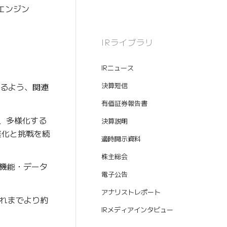
エンジン
IRライブラリ
IRニュース
決算短信
るよう、関連
有価証券報告書
、多様化する
決算説明
進化と挑戦を続
適時開示資料
株主総会
機能・データ
電子公告
アナリストレポート
れまでより約
IRメディアインタビュー