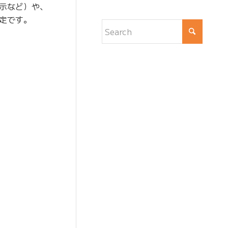
示など）や、
定です。