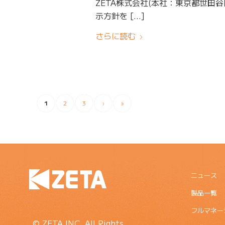
ZETA株式会社(本社：東京都世田
示方針を […]
さらに読む
1
2
3
›
»
ニュース
製品一覧
フルマネー
© ZETA INC. All Rights