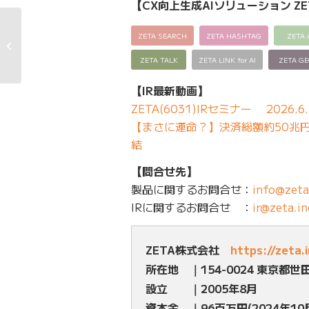
【CX向上生成AIソリューション ZE
リードワールドカップ
ZETA SEARCH
ZETA HASHTAG
ZETA 
第1戦オーストリア・イ
ンスブル�...
ZETA TALK
ZETA LINK for AI
ZETA G
【IR最新動画】
ZETA(6031)IRセミナー 2026.6.
【まさに運命？】決済総額約50兆円の
結
【問合せ先】
製品に関するお問合せ：
info@zeta
IRに関するお問合せ ：
ir@zeta.in
ZETA株式会社
https://zeta.
所在地 ｜154-0024 東京都世
設立 ｜2005年8月
資本金 ｜96百万円(2024年10