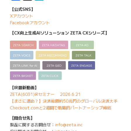
【公式SNS】
Xアカウント
Facebookアカウント
【CX向上生成AIソリューション ZETA CXシリーズ】
ZETA SEARCH
ZETA HASHTAG
ZETA AD
ZETA VOICE
ZETA RECOMMEND
ZETA TALK
ZETA LINK for AI
ZETA GEO
ZETA ENGAGE
ZETA BASKET
ZETA CLICK
【IR最新動画】
ZETA(6031)IRセミナー 2026.6.21
【まさに運命？】決済総額約50兆円のグローバル決済大手
Checkout.comと2週間で戦略的パートナーシップ締結
【問合せ先】
製品に関するお問合せ：
info@zeta.inc