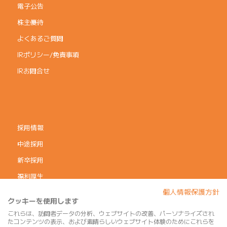
電子公告
株主優待
よくあるご質問
IRポリシー/免責事項
IRお問合せ
採用情報
中途採用
新卒採用
福利厚生
個人情報保護方針
コーポレートガバナンス
クッキーを使用します
個人情報保護方針
これらは、訪問者データの分析、ウェブサイトの改善、パーソナライズされ
たコンテンツの表示、および素晴らしいウェブサイト体験のためにこれらを
利用規約