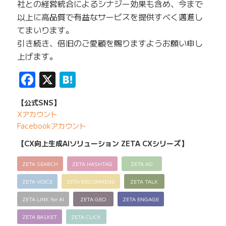
社との経営統合によるシナジー効果も含め、今まで
以上に高品質で有益なサービスを提供すべく邁進し
てまいります。
引き続き、倍旧のご愛顧を賜りますようお願い申し
上げます。
Facebook
X
Hatena
【公式SNS】
Xアカウント
Facebookアカウント
【CX向上生成AIソリューション ZETA CXシリーズ】
ZETA SEARCH
ZETA HASHTAG
ZETA AD
ZETA VOICE
ZETA RECOMMEND
ZETA TALK
ZETA LINK for AI
ZETA GEO
ZETA ENGAGE
ZETA BASKET
ZETA CLICK