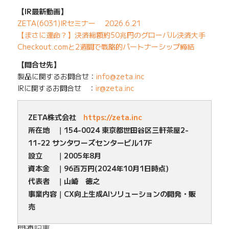
【IR最新動画】
ZETA(6031)IRセミナー 2026.6.21
【まさに運命？】決済総額約50兆円のグローバル決済大手
Checkout.comと2週間で戦略的パートナーシップ締結
【問合せ先】
製品に関するお問合せ：
info@zeta.inc
IRに関するお問合せ ：
ir@zeta.inc
ZETA株式会社
https://zeta.inc
所在地 ｜154-0024 東京都世田谷区三軒茶屋2-
11-22 サンタワーズセンタービル17F
設立 ｜2005年8月
資本金 ｜96百万円(2024年10月1日時点)
代表者 ｜山崎 徳之
事業内容｜CX向上生成AIソリューションの開発・販
売
関連記事