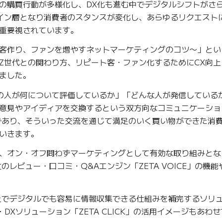
の購買行動が多様化し、DX化も進む中でデジタルシフトがさ
イン層となり消費者のスタンスが変化し、あらゆるリクエスト
重要視されています。
客作り、ファンを増やすネットマーケティングのコツ〜」とい
Z世代との関わり方、リピート客・ファン化するためにCX向上
ました。
の人が何について評価しているか」「どんな人が発信している
意見やアイディアを交換するという双方向なコミュニケーショ
であり、そういった交流を通じて満足のいく買い物ができた消
いきます。
、オン・オフ問わずマーケティングとして有効な取り組みとな
のレビュー・口コミ・Q&Aエンジン「ZETA VOICE」の機
上でデジタルでも容易に情報収集できる仕組みを補完するソリ
DXソリューション「ZETA CLICK」の活用イメージもあわ