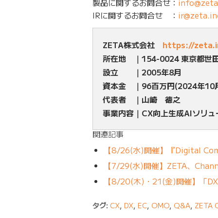
製品に関するお問合せ：
info@zeta
IRに関するお問合せ ：
ir@zeta.in
ZETA株式会社
https://zeta.
所在地 ｜154-0024 東京都世
設立 ｜2005年8月
資本金 ｜96百万円(2024年10
代表者 ｜山崎 徳之
事業内容｜CX向上生成AIソリ
関連記事
【8/26(水)開催】『Digital Comm
【7/29(水)開催】ZETA、Channel
【8/20(木)・21(金)開催】
タグ:
CX
,
DX
,
EC
,
OMO
,
Q&A
,
ZETA