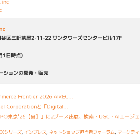
.inc
c
inc
田谷区三軒茶屋2-11-22 サンタワーズセンタービル17F
月1日時点)
ューションの開発・販売
erce Frontier 2026 AI×EC…
 Corporationと『Digital…
「DXPO東京'26【夏】」に2ブース出展、検索・UGC・AIエージ
 CXシリーズ
,
インプレス
,
ネットショップ担当者フォーラム
,
マーケティ