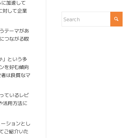
らに加速して
に対して企業
うテーマがあ
につながる取
か」という多
ンを好む傾向
費者は良質なマ
っているレビ
能や活用方法に
ューションとし
せてご紹介いた