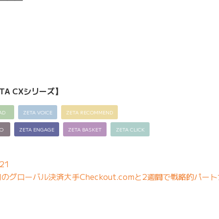
━━━
TA CXシリーズ】
AD
ZETA VOICE
ZETA RECOMMEND
EO
ZETA ENGAGE
ZETA BASKET
ZETA CLICK
21
グローバル決済大手Checkout.comと2週間で戦略的パー