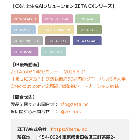
【CX向上生成AIソリューション ZETA CXシリーズ】
ZETA SEARCH
ZETA HASHTAG
ZETA AD
ZETA VOICE
ZETA RECOMMEND
ZETA TALK
ZETA LINK for AI
ZETA GEO
ZETA ENGAGE
ZETA BASKET
ZETA CLICK
【IR最新動画】
ZETA(6031)IRセミナー 2026.6.21
【まさに運命？】決済総額約50兆円のグローバル決済大手
Checkout.comと2週間で戦略的パートナーシップ締結
【問合せ先】
製品に関するお問合せ：
info@zeta.inc
IRに関するお問合せ ：
ir@zeta.inc
ZETA株式会社
https://zeta.inc
所在地 ｜154-0024 東京都世田谷区三軒茶屋2-