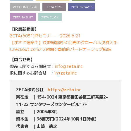
ZETA LINK for AI
ZETA GEO
ZETA ENGAGE
ZETA BASKET
ZETA CLICK
【IR最新動画】
ZETA(6031)IRセミナー 2026.6.21
【まさに運命？】決済総額約50兆円のグローバル決済大手
Checkout.comと2週間で戦略的パートナーシップ締結
【問合せ先】
製品に関するお問合せ：
info@zeta.inc
IRに関するお問合せ ：
ir@zeta.inc
ZETA株式会社
https://zeta.inc
所在地 ｜154-0024 東京都世田谷区三軒茶屋2-
11-22 サンタワーズセンタービル17F
設立 ｜2005年8月
資本金 ｜96百万円(2024年10月1日時点)
代表者 ｜山崎 徳之