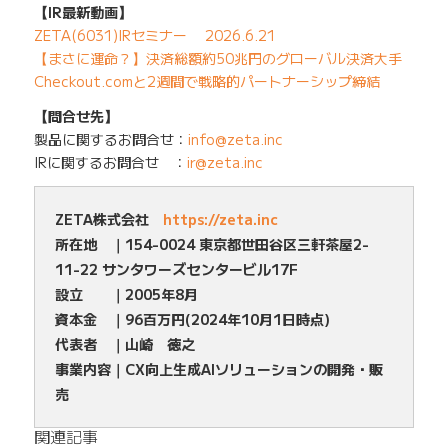
【IR最新動画】
ZETA(6031)IRセミナー 2026.6.21
【まさに運命？】決済総額約50兆円のグローバル決済大手
Checkout.comと2週間で戦略的パートナーシップ締結
【問合せ先】
製品に関するお問合せ：
info@zeta.inc
IRに関するお問合せ ：
ir@zeta.inc
ZETA株式会社
https://zeta.inc
所在地 ｜154-0024 東京都世田谷区三軒茶屋2-
11-22 サンタワーズセンタービル17F
設立 ｜2005年8月
資本金 ｜96百万円(2024年10月1日時点)
代表者 ｜山崎 徳之
事業内容｜CX向上生成AIソリューションの開発・販
売
関連記事