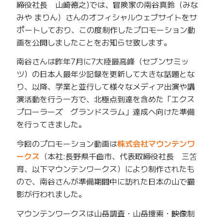
締役社長 山崎徳之)では、冒険家の南谷真鈴（みな
みや まりん）さんのオフィシャルウェブサイトをサ
ポートしており、この度制作したプロモーション動
画を公開しましたことをお知らせ致します。
南谷さんは昨年7月に7大陸最高峰（セブンサミッ
ツ）の日本人最年少記録を更新して大きな話題とな
り、以降、学業と並行して様々なメディア出演や講
演活動を行う一方で、北極点到達を含めた「エクス
プローラーズ グランドスラム」達成へ向けた準備
を行ってきました。
今回のプロモーション動画は
株式会社マウンテンワ
ークス
（本社:長野県千曲市、代表取締役社長 三笘
育、以下マウンテンワークス）により制作されたも
ので、南谷さんが準備期間中に訪れた日本の山で撮
影が行われました。
マウンテンワークスは山岳調査・山岳捜索・映像制