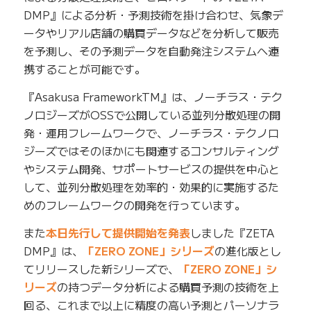
DMP』による分析・予測技術を掛け合わせ、気象デ
ータやリアル店舗の購買データなどを分析して販売
を予測し、その予測データを自動発注システムへ連
携することが可能です。
『Asakusa FrameworkTM』は、ノーチラス・テク
ノロジーズがOSSで公開している並列分散処理の開
発・運用フレームワークで、ノーチラス・テクノロ
ジーズではそのほかにも関連するコンサルティング
やシステム開発、サポートサービスの提供を中心と
して、並列分散処理を効率的・効果的に実施するた
めのフレームワークの開発を行っています。
また
本日先行して提供開始を発表
しました『ZETA
DMP』は、
「ZERO ZONE」シリーズ
の進化版とし
てリリースした新シリーズで、
「ZERO ZONE」シ
リーズ
の持つデータ分析による購買予測の技術を上
回る、これまで以上に精度の高い予測とパーソナラ