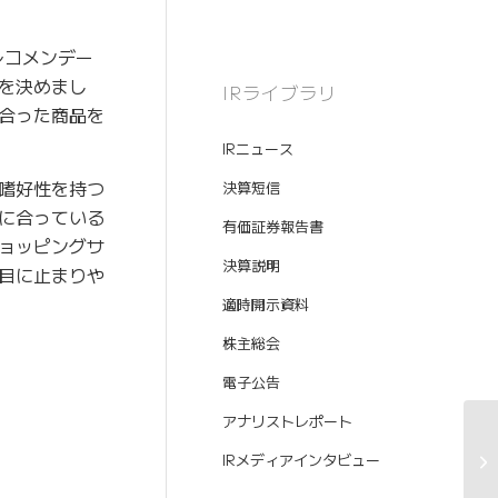
レコメンデー
を決めまし
IRライブラリ
合った商品を
IRニュース
嗜好性を持つ
決算短信
に合っている
有価証券報告書
ョッピングサ
決算説明
目に止まりや
適時開示資料
株主総会
電子公告
アナリストレポート
IRメディアインタビュー