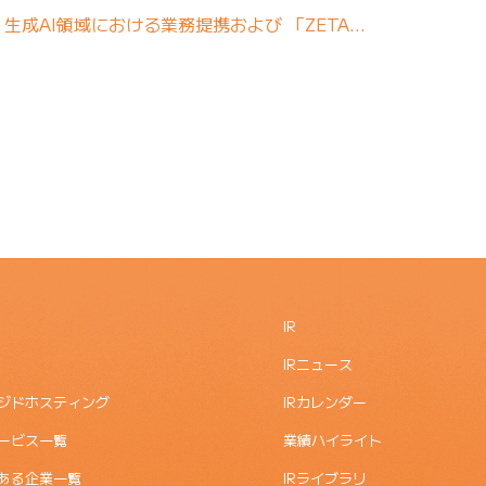
tion、生成AI領域における業務提携および 「ZETA…
IR
IRニュース
ジドホスティング
IRカレンダー
ービス一覧
業績ハイライト
ある企業一覧
IRライブラリ