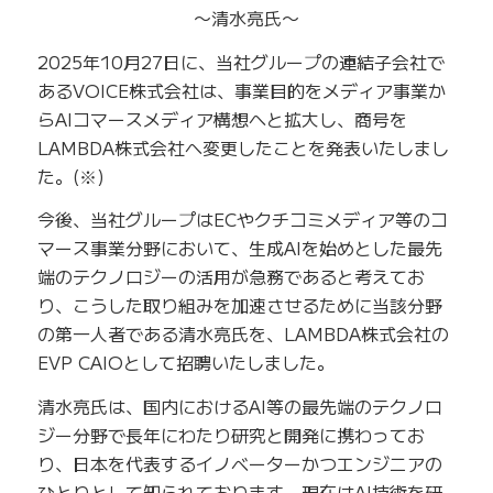
〜清水亮氏〜
2025年10月27日に、当社グループの連結子会社で
あるVOICE株式会社は、事業目的をメディア事業か
らAIコマースメディア構想へと拡大し、商号を
LAMBDA株式会社へ変更したことを発表いたしまし
た。(※)
今後、当社グループはECやクチコミメディア等のコ
マース事業分野において、生成AIを始めとした最先
端のテクノロジーの活用が急務であると考えてお
り、こうした取り組みを加速させるために当該分野
の第一人者である清水亮氏を、LAMBDA株式会社の
EVP CAIOとして招聘いたしました。
清水亮氏は、国内におけるAI等の最先端のテクノロ
ジー分野で長年にわたり研究と開発に携わってお
り、日本を代表するイノベーターかつエンジニアの
ひとりとして知られております。現在はAI技術を研