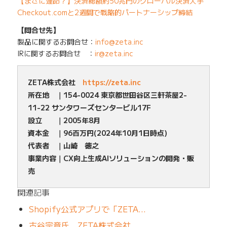
【まさに運命？】決済総額約50兆円のグローバル決済大手
Checkout.comと2週間で戦略的パートナーシップ締結
【問合せ先】
製品に関するお問合せ：
info@zeta.inc
IRに関するお問合せ ：
ir@zeta.inc
ZETA株式会社
https://zeta.inc
所在地 ｜154-0024 東京都世田谷区三軒茶屋2-
11-22 サンタワーズセンタービル17F
設立 ｜2005年8月
資本金 ｜96百万円(2024年10月1日時点)
代表者 ｜山崎 徳之
事業内容｜CX向上生成AIソリューションの開発・販
売
関連記事
Shopify公式アプリで「ZETA…
古谷宗章氏、ZETA株式会社…