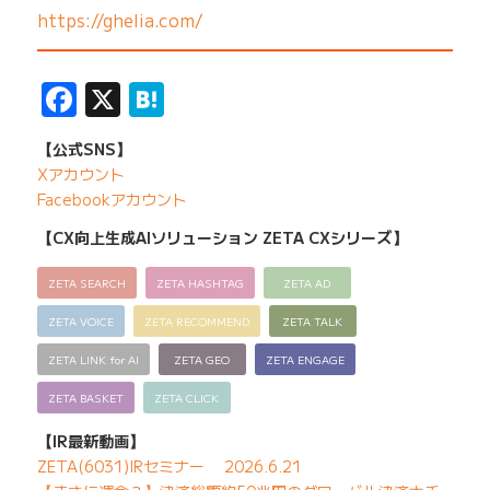
https://ghelia.com/
——————————————————————————
Facebook
X
Hatena
【公式SNS】
Xアカウント
Facebookアカウント
【CX向上生成AIソリューション ZETA CXシリーズ】
ZETA SEARCH
ZETA HASHTAG
ZETA AD
ZETA VOICE
ZETA RECOMMEND
ZETA TALK
ZETA LINK for AI
ZETA GEO
ZETA ENGAGE
ZETA BASKET
ZETA CLICK
【IR最新動画】
ZETA(6031)IRセミナー 2026.6.21