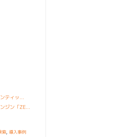
ェンティッ…
ンジン「ZE…
検索
,
導入事例