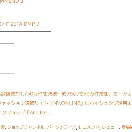
MMEND 』
』
 ZETA DMP 』
━━━━━━━━━━━
━━━
━━━
A投稿数が1,750万件を突破〜約3か月で50万件増加、エージ
ァッション通販サイト『NY.ONLINE』にハッシュタグ活用エ
ンショップ『ACTUS…
検索
,
ショップチャンネル
,
パーソナライズ
,
レコメンド
,
レビュー
,
商品