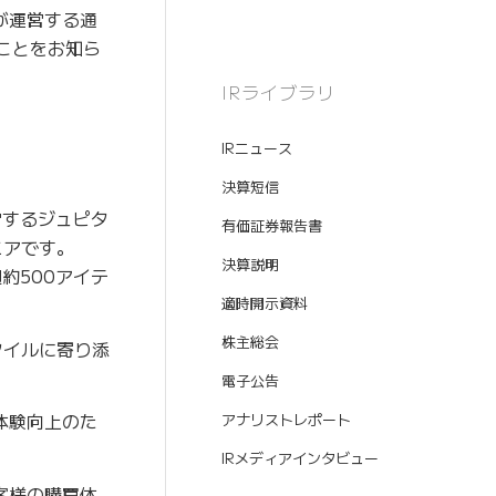
が運営する通
たことをお知ら
IRライブラリ
IRニュース
決算短信
営するジュピタ
有価証券報告書
ニアです。
決算説明
約500アイテ
適時開示資料
株主総会
タイルに寄り添
電子公告
体験向上のた
アナリストレポート
IRメディアインタビュー
客様の購買体