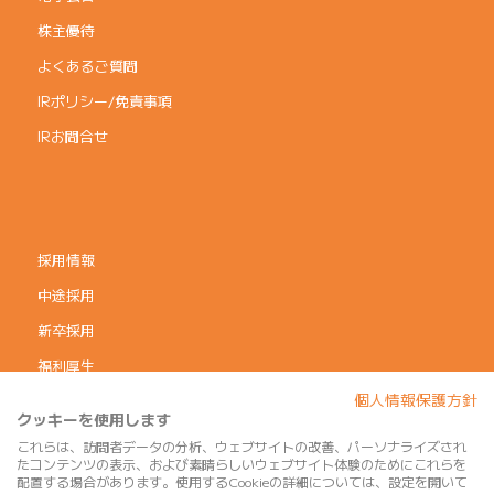
株主優待
よくあるご質問
IRポリシー/免責事項
IRお問合せ
採用情報
中途採用
新卒採用
福利厚生
個人情報保護方針
コーポレートガバナンス
クッキーを使用します
個人情報保護方針
これらは、訪問者データの分析、ウェブサイトの改善、パーソナライズされ
たコンテンツの表示、および素晴らしいウェブサイト体験のためにこれらを
利用規約
配置する場合があります。使用するCookieの詳細については、設定を開いて