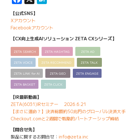
【公式SNS】
Xアカウント
Facebookアカウント
【CX向上生成AIソリューション ZETA CXシリーズ】
ZETA SEARCH
ZETA HASHTAG
ZETA AD
ZETA VOICE
ZETA RECOMMEND
ZETA TALK
ZETA LINK for AI
ZETA GEO
ZETA ENGAGE
ZETA BASKET
ZETA CLICK
【IR最新動画】
ZETA(6031)IRセミナー 2026.6.21
【まさに運命？】決済総額約50兆円のグローバル決済大手
Checkout.comと2週間で戦略的パートナーシップ締結
【問合せ先】
製品に関するお問合せ：
info@zeta.inc