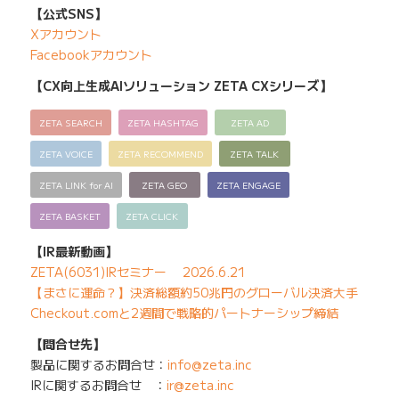
【公式SNS】
Xアカウント
Facebookアカウント
【CX向上生成AIソリューション ZETA CXシリーズ】
ZETA SEARCH
ZETA HASHTAG
ZETA AD
ZETA VOICE
ZETA RECOMMEND
ZETA TALK
ZETA LINK for AI
ZETA GEO
ZETA ENGAGE
ZETA BASKET
ZETA CLICK
【IR最新動画】
ZETA(6031)IRセミナー 2026.6.21
【まさに運命？】決済総額約50兆円のグローバル決済大手
Checkout.comと2週間で戦略的パートナーシップ締結
【問合せ先】
製品に関するお問合せ：
info@zeta.inc
IRに関するお問合せ ：
ir@zeta.inc