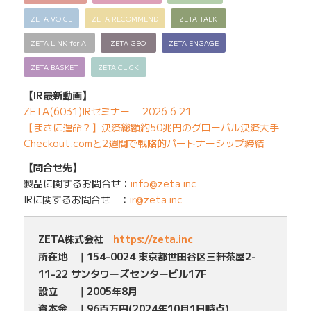
ZETA VOICE
ZETA RECOMMEND
ZETA TALK
ZETA LINK for AI
ZETA GEO
ZETA ENGAGE
ZETA BASKET
ZETA CLICK
【IR最新動画】
ZETA(6031)IRセミナー 2026.6.21
【まさに運命？】決済総額約50兆円のグローバル決済大手
Checkout.comと2週間で戦略的パートナーシップ締結
【問合せ先】
製品に関するお問合せ：
info@zeta.inc
IRに関するお問合せ ：
ir@zeta.inc
ZETA株式会社
https://zeta.inc
所在地 ｜154-0024 東京都世田谷区三軒茶屋2-
11-22 サンタワーズセンタービル17F
設立 ｜2005年8月
資本金 ｜96百万円(2024年10月1日時点)