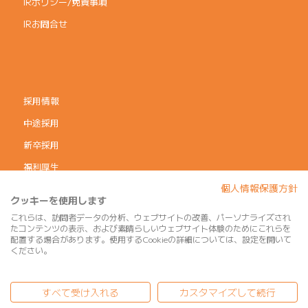
IRポリシー/免責事項
IRお問合せ
採用情報
中途採用
新卒採用
福利厚生
個人情報保護方針
コーポレートガバナンス
クッキーを使用します
個人情報保護方針
これらは、訪問者データの分析、ウェブサイトの改善、パーソナライズされ
たコンテンツの表示、および素晴らしいウェブサイト体験のためにこれらを
利用規約
配置する場合があります。使用するCookieの詳細については、設定を開いて
ください。
サイトマップ
すべて受け入れる
カスタマイズして続行