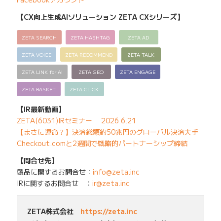
【CX向上生成AIソリューション ZETA CXシリーズ】
ZETA SEARCH
ZETA HASHTAG
ZETA AD
ZETA VOICE
ZETA RECOMMEND
ZETA TALK
ZETA LINK for AI
ZETA GEO
ZETA ENGAGE
ZETA BASKET
ZETA CLICK
【IR最新動画】
ZETA(6031)IRセミナー 2026.6.21
【まさに運命？】決済総額約50兆円のグローバル決済大手
Checkout.comと2週間で戦略的パートナーシップ締結
【問合せ先】
製品に関するお問合せ：
info@zeta.inc
IRに関するお問合せ ：
ir@zeta.inc
ZETA株式会社
https://zeta.inc