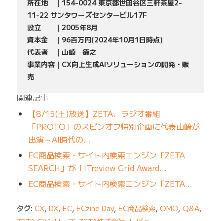
所在地 ｜154-0024 東京都世田谷区三軒茶屋2-
11-22 サンタワーズセンタービル17F
設立 ｜2005年8月
資本金 ｜96百万円(2024年10月1日時点)
代表者 ｜山崎 徳之
事業内容｜CX向上生成AIソリューションの開発・販
売
関連記事
【8/15(土)放送】ZETA、ラジオ番組
「PROTO」のスピンオフ特別企画に代表山崎が
出演～AI時代の…
EC商品検索・サイト内検索エンジン「ZETA
SEARCH」が「ITreview Grid Award…
EC商品検索・サイト内検索エンジン「ZETA…
タグ:
CX
,
DX
,
EC
,
ECzine Day
,
EC商品検索
,
OMO
,
Q&A
,