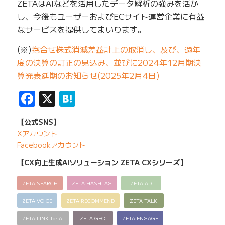
ZETAはAIなどを活用したデータ解析の強みを活か
し、今後もユーザーおよびECサイト運営企業に有益
なサービスを提供してまいります。
(※)
抱合せ株式消滅差益計上の取消し、及び、過年
度の決算の訂正の見込み、並びに2024年12月期決
算発表延期のお知らせ(2025年2月4日)
Facebook
X
Hatena
【公式SNS】
Xアカウント
Facebookアカウント
【CX向上生成AIソリューション ZETA CXシリーズ】
ZETA SEARCH
ZETA HASHTAG
ZETA AD
ZETA VOICE
ZETA RECOMMEND
ZETA TALK
ZETA LINK for AI
ZETA GEO
ZETA ENGAGE