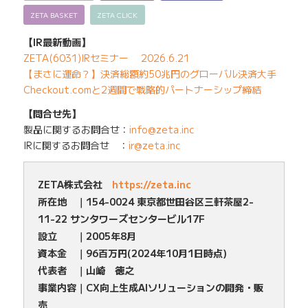
ZETA BASKET
ZETA CLICK
【IR最新動画】
ZETA(6031)IRセミナー 2026.6.21
【まさに運命？】決済総額約50兆円のグローバル決済大手
Checkout.comと2週間で戦略的パートナーシップ締結
【問合せ先】
製品に関するお問合せ：
info@zeta.inc
IRに関するお問合せ ：
ir@zeta.inc
ZETA株式会社
https://zeta.inc
所在地 ｜154-0024 東京都世田谷区三軒茶屋2-
11-22 サンタワーズセンタービル17F
設立 ｜2005年8月
資本金 ｜96百万円(2024年10月1日時点)
代表者 ｜山崎 徳之
事業内容｜CX向上生成AIソリューションの開発・販
売