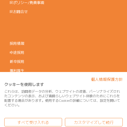
IRポリシー/免責事項
IRお問合せ
採用情報
中途採用
新卒採用
福利厚生
個人情報保護方針
コーポレートガバナンス
クッキーを使用します
個人情報保護方針
これらは、訪問者データの分析、ウェブサイトの改善、パーソナライズされ
たコンテンツの表示、および素晴らしいウェブサイト体験のためにこれらを
利用規約
配置する場合があります。使用するCookieの詳細については、設定を開いて
ください。
サイトマップ
すべて受け入れる
カスタマイズして続行