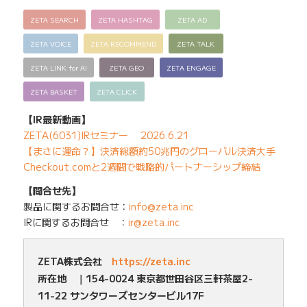
ZETA SEARCH
ZETA HASHTAG
ZETA AD
ZETA VOICE
ZETA RECOMMEND
ZETA TALK
ZETA LINK for AI
ZETA GEO
ZETA ENGAGE
ZETA BASKET
ZETA CLICK
【IR最新動画】
ZETA(6031)IRセミナー 2026.6.21
【まさに運命？】決済総額約50兆円のグローバル決済大手
Checkout.comと2週間で戦略的パートナーシップ締結
【問合せ先】
製品に関するお問合せ：
info@zeta.inc
IRに関するお問合せ ：
ir@zeta.inc
ZETA株式会社
https://zeta.inc
所在地 ｜154-0024 東京都世田谷区三軒茶屋2-
11-22 サンタワーズセンタービル17F