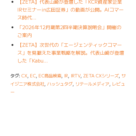
【ZETA】代表山崎が登壇した「KCR資産家企業
IRセミナーin広田証券」の動画が公開。AIコマー
ス時代…
「2026年12月期第2四半期決算説明会」開催の
ご案内
【ZETA】次世代の「エージェンティックコマー
ス」を見据えた事業戦略を解説。代表山崎が登壇
した「Kabu…
タグ:
CX
,
EC
,
EC商品検索
,
IR
,
IRTV
,
ZETA CXシリーズ
,
サ
イジニア株式会社
,
ハッシュタグ
,
リテールメディア
,
レビュ
ー