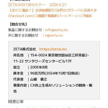
ZETA(6031)IRセミナー 2026.6.21
【まさに運命？】決済総額約50兆円のグローバル決済大手
Checkout.comと2週間で戦略的パートナーシップ締結
【問合せ先】
製品に関するお問合せ：
info@zeta.inc
IRに関するお問合せ ：
ir@zeta.inc
ZETA株式会社
https://zeta.inc
所在地 ｜154-0024 東京都世田谷区三軒茶屋2-
11-22 サンタワーズセンタービル17F
設立 ｜2005年8月
資本金 ｜96百万円(2024年10月1日時点)
代表者 ｜山崎 徳之
事業内容｜CX向上生成AIソリューションの開発・販
売
関連記事