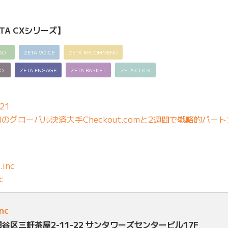
TA CXシリーズ】
AD
ZETA VOICE
ZETA RECOMMEND
EO
ZETA ENGAGE
ZETA BASKET
ZETA CLICK
21
グローバル決済大手Checkout.comと2週間で戦略的パー
.inc
c
inc
田谷区三軒茶屋2-11-22 サンタワーズセンタービル17F