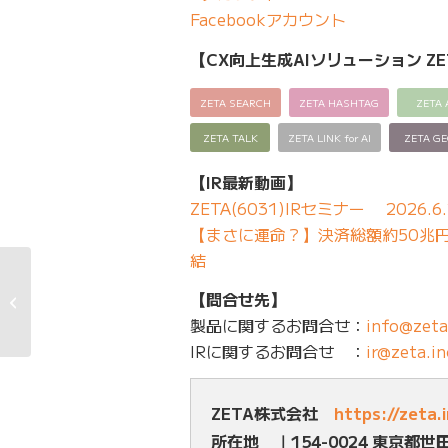
Facebookアカウント
【CX向上生成AIソリューション ZE
ZETA SEARCH
ZETA HASHTAG
ZETA 
ZETA TALK
ZETA LINK for AI
ZETA G
【IR最新動画】
ZETA(6031)IRセミナー 2026.6.
【まさに運命？】決済総額約50兆円の
結
導入実績に株式会社テ
【問合せ先】
ンポスドットコムのサ
イト内検索...
製品に関するお問合せ：
info@zeta
IRに関するお問合せ ：
ir@zeta.in
ZETA株式会社
https://zeta.
所在地 ｜154-0024 東京都世