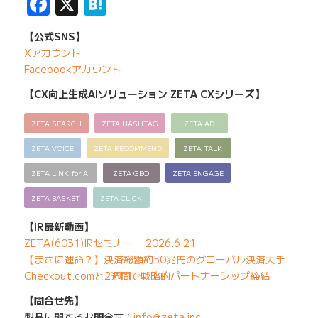
Facebook
X
Hatena
【公式SNS】
Xアカウント
Facebookアカウント
【CX向上生成AIソリューション ZETA CXシリーズ】
ZETA SEARCH
ZETA HASHTAG
ZETA AD
ZETA VOICE
ZETA RECOMMEND
ZETA TALK
ZETA LINK for AI
ZETA GEO
ZETA ENGAGE
ZETA BASKET
ZETA CLICK
【IR最新動画】
ZETA(6031)IRセミナー 2026.6.21
【まさに運命？】決済総額約50兆円のグローバル決済大手
Checkout.comと2週間で戦略的パートナーシップ締結
【問合せ先】
製品に関するお問合せ：
info@zeta.inc