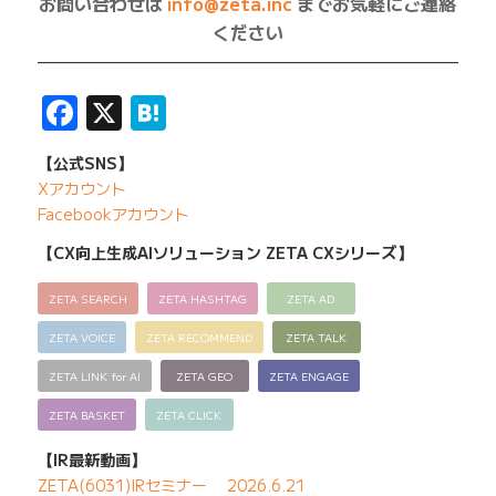
お問い合わせは
info@zeta.inc
までお気軽にご連絡
ください
—————————————————————————
Facebook
X
Hatena
【公式SNS】
Xアカウント
Facebookアカウント
【CX向上生成AIソリューション ZETA CXシリーズ】
ZETA SEARCH
ZETA HASHTAG
ZETA AD
ZETA VOICE
ZETA RECOMMEND
ZETA TALK
ZETA LINK for AI
ZETA GEO
ZETA ENGAGE
ZETA BASKET
ZETA CLICK
【IR最新動画】
ZETA(6031)IRセミナー 2026.6.21