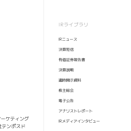
IRライブラリ
IRニュース
決算短信
有価証券報告書
決算説明
適時開示資料
株主総会
電子公告
アナリストレポート
マーケティング
IRメディアインタビュー
社テンポスド