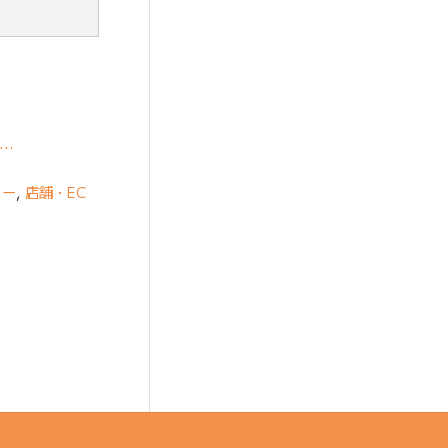
ェ…
ュー
,
店舗・EC