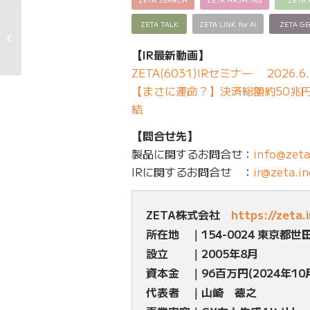
ZETA TALK
ZETA LINK for AI
ZETA G
リテールメディア広告エンジン
「ZETA AD」の提供技術に�...
【IR最新動画】
ZETA(6031)IRセミナー 2026.6.
【まさに運命？】決済総額約50兆円の
結
【問合せ先】
製品に関するお問合せ：
info@zeta
IRに関するお問合せ ：
ir@zeta.in
ZETA株式会社
https://zeta.
所在地 ｜154-0024 東京都世
設立 ｜2005年8月
資本金 ｜96百万円(2024年10
代表者 ｜山崎 徳之