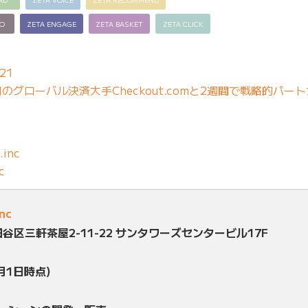
EO
ZETA ENGAGE
ZETA BASKET
ZETA CLICK
21
グローバル決済大手Checkout.comと2週間で戦略的パー
.inc
c
inc
田谷区三軒茶屋2-11-22 サンタワーズセンタービル17F
月1日時点)