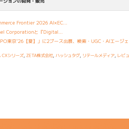
ューションの開発・販売
erce Frontier 2026 AI×EC…
 Corporationと『Digital…
「DXPO東京'26【夏】」に2ブース出展、検索・UGC・AIエージ
A CXシリーズ
,
ZETA株式会社
,
ハッシュタグ
,
リテールメディア
,
レビ