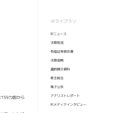
IRライブラリ
IRニュース
決算短信
有価証券報告書
決算説明
適時開示資料
株主総会
電子公告
アナリストレポート
は159カ国から
IRメディアインタビュー