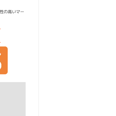
性の高いマー
-
-