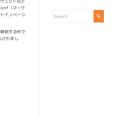
トサミットなど
onf（マーケ
レートイノベーシ
が殺到する中で
選出されまし