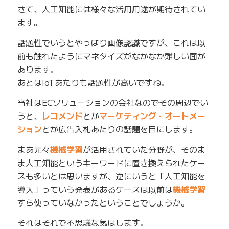
さて、人工知能には様々な活用用途が期待されてい
ます。
話題性でいうとやっぱり画像認識ですが、これは以
前も触れたようにマネタイズがなかなか難しい面が
あります。
あとはIoTあたりも話題性が高いですね。
当社はECソリューションの会社なのでその周辺でい
うと、
レコメンド
とか
マーケティング・オートメー
ション
とか広告入札あたりの話題を目にします。
まあ元々
機械学習
が活用されていた分野が、そのま
ま人工知能というキーワードに置き換えられたケー
スも多いとは思いますが、逆にいうと「人工知能を
導入」っていう発表があるケースは以前は
機械学習
すら使っていなかったということでしょうか。
それはそれで不思議な気はします。