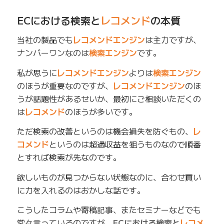
ECにおける検索と
レコメンド
の本質
当社の製品でも
レコメンドエンジン
は主力ですが、
ナンバーワンなのは
検索エンジン
です。
私が思うに
レコメンドエンジン
よりは
検索エンジン
のほうが重要なのですが、
レコメンドエンジン
のほ
うが話題性があるせいか、最初にご相談いただくの
は
レコメンド
のほうが多いです。
ただ検索の改善というのは機会損失を防ぐもの、
レ
コメンド
というのは超過収益を狙うものなので順番
とすれば検索が先なのです。
欲しいものが見つからない状態なのに、合わせ買い
に力を入れるのはおかしな話です。
こうしたコラムや寄稿記事、またセミナーなどでも
常々言っているのですが、
ECにおける検索と
レコメ