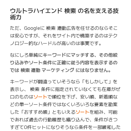
ウルトラハイエンド 検索 の名を支える技
術力
ただ、Googleに 検索 連動広告を任せるのならそこ
は安心ですが、それをサイト内で構築するのはテク
ノロジー的なハードルが高いのは事実です。
なにしろ
単純にキーワードにマッチする、その他絞
り込みやソート条件に正確に従う内容を表示するの
では 検索 連動 マーケティング にはなりません。
キーワードが間違っていそうなら「もしかして」を
表示し、 検索 条件に指定されていなくても在庫がゼ
ロのものは
ソート
で順位を下げ、安い順、新着順な
どの単一ソート条件ではなくいろいろな要素を勘案
した「おすすめ順」ともいえる
ソート
を組み、可能
であれば過去の行動履歴も織り込んで、条件がきつ
すぎて0件ヒットになりそうなら条件を一部緩和した