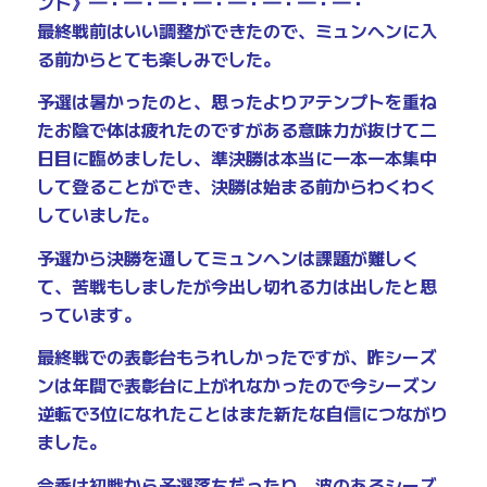
ント》━・━・━・━・━・━・━・━・
最終戦前はいい調整ができたので、ミュンヘンに入
る前からとても楽しみでした。
予選は暑かったのと、思ったよりアテンプトを重ね
たお陰で体は疲れたのですがある意味力が抜けて二
日目に臨めましたし、準決勝は本当に一本一本集中
して登ることができ、決勝は始まる前からわくわく
していました。
予選から決勝を通してミュンヘンは課題が難しく
て、苦戦もしましたが今出し切れる力は出したと思
っています。
最終戦での表彰台もうれしかったですが、昨シーズ
ンは年間で表彰台に上がれなかったので今シーズン
逆転で3位になれたことはまた新たな自信につながり
ました。
今季は初戦から予選落ちだったり、波のあるシーズ