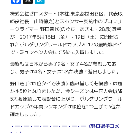
株式会社ゼロスタート(本社:東京都世田谷区、代表取
締役社長 山崎徳之)とスポンサー契約中のプロフリ
ークライマー 野口啓代(のぐち あきよ・28歳)選手
が、2017年8月18日（金）～19日（土）に開催さ
れたボルダリングワールドカップ2017の最終戦ドイ
ツ・ミュンヘン大会にて3位に入賞しました。
最終戦は日本から男子9名・女子4名が参戦してお
り、男子は4名・女子は1名が決勝に進出しました。
野口選手は1位タイで決勝に臨み惜しくも優勝には届
かず3位となりましたが、今シーズンは中国大会以降
5大会連続して表彰台に上がり、ボルダリングワール
ドカップの年間ランキングは順位を1つ上げて3位が
確定しました。
・━・━・━・━・━・━・━・━《野口選手コメ