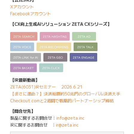
Xアカウント
Facebookアカウント
【CX向上生成AIソリューション ZETA CXシリーズ】
ZETA SEARCH
ZETA HASHTAG
ZETA AD
ZETA VOICE
ZETA RECOMMEND
ZETA TALK
ZETA LINK for AI
ZETA GEO
ZETA ENGAGE
ZETA BASKET
ZETA CLICK
【IR最新動画】
ZETA(6031)IRセミナー 2026.6.21
【まさに運命？】決済総額約50兆円のグローバル決済大手
Checkout.comと2週間で戦略的パートナーシップ締結
【問合せ先】
製品に関するお問合せ：
info@zeta.inc
IRに関するお問合せ ：
ir@zeta.inc