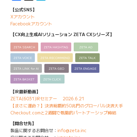
【公式SNS】
Xアカウント
Facebookアカウント
【CX向上生成AIソリューション ZETA CXシリーズ】
ZETA SEARCH
ZETA HASHTAG
ZETA AD
ZETA VOICE
ZETA RECOMMEND
ZETA TALK
ZETA LINK for AI
ZETA GEO
ZETA ENGAGE
ZETA BASKET
ZETA CLICK
【IR最新動画】
ZETA(6031)IRセミナー 2026.6.21
【まさに運命？】決済総額約50兆円のグローバル決済大手
Checkout.comと2週間で戦略的パートナーシップ締結
【問合せ先】
製品に関するお問合せ：
info@zeta.inc