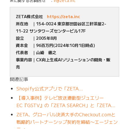
IRに関するお問合せ ：
ir@zeta.inc
ZETA株式会社
https://zeta.inc
所在地 ｜154-0024 東京都世田谷区三軒茶屋2-
11-22 サンタワーズセンタービル17F
設立 ｜2005年8月
資本金 ｜96百万円(2024年10月1日時点)
代表者 ｜山崎 徳之
事業内容｜CX向上生成AIソリューションの開発・販
売
関連記事
Shopify公式アプリで「ZETA…
【導入事例】テレビ放送連動型ジュエリー
EC『GSTV』の「ZETA SEARCH」と「ZETA…
ZETA、グローバル決済大手のCheckout.comと
戦略的パートナーシップ契約を締結〜エージェン