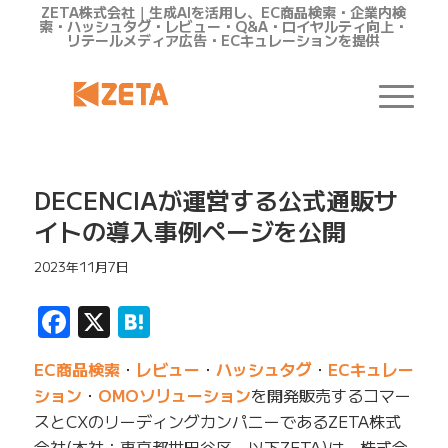
ZETA株式会社｜生成AIを活用し、EC商品検索・企業内検
索・ハッシュタグ・レビュー・Q&A・ロイヤルティ向上・
リテールメディア広告・ECキュレーションを提供
DECENCIAが運営する公式通販サ
イトの導入事例ページを公開
2023年11月7日
Facebook
X
Hatena
EC商品検索
・
レビュー
・
ハッシュタグ
・
ECキュレー
ション
・
OMOソリューション
を開発販売するコマー
スとCXのリーディングカンパニーであるZETA株式
会社(本社：東京都世田谷区、以下ZETA)は、株式会