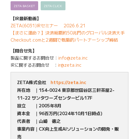
ZETA BASKET
ZETA CLICK
【IR最新動画】
ZETA(6031)IRセミナー 2026.6.21
【まさに運命？】決済総額約50兆円のグローバル決済大手
Checkout.comと2週間で戦略的パートナーシップ締結
【問合せ先】
製品に関するお問合せ：
info@zeta.inc
IRに関するお問合せ ：
ir@zeta.inc
ZETA株式会社
https://zeta.inc
所在地 ｜154-0024 東京都世田谷区三軒茶屋2-
11-22 サンタワーズセンタービル17F
設立 ｜2005年8月
資本金 ｜96百万円(2024年10月1日時点)
代表者 ｜山崎 徳之
事業内容｜CX向上生成AIソリューションの開発・販
売