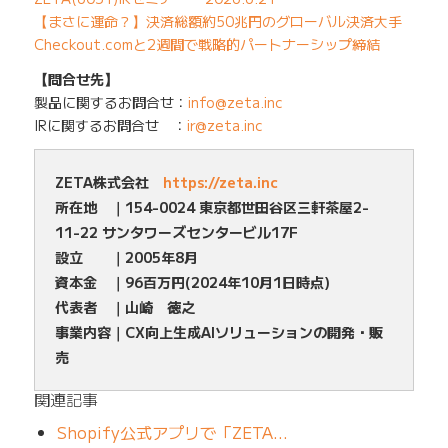
【まさに運命？】決済総額約50兆円のグローバル決済大手
Checkout.comと2週間で戦略的パートナーシップ締結
【問合せ先】
製品に関するお問合せ：
info@zeta.inc
IRに関するお問合せ ：
ir@zeta.inc
ZETA株式会社
https://zeta.inc
所在地 ｜154-0024 東京都世田谷区三軒茶屋2-
11-22 サンタワーズセンタービル17F
設立 ｜2005年8月
資本金 ｜96百万円(2024年10月1日時点)
代表者 ｜山崎 徳之
事業内容｜CX向上生成AIソリューションの開発・販
売
関連記事
Shopify公式アプリで「ZETA…