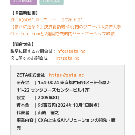
ZETA BASKET
ZETA CLICK
【IR最新動画】
ZETA(6031)IRセミナー 2026.6.21
【まさに運命？】決済総額約50兆円のグローバル決済大手
Checkout.comと2週間で戦略的パートナーシップ締結
【問合せ先】
製品に関するお問合せ：
info@zeta.inc
IRに関するお問合せ ：
ir@zeta.inc
ZETA株式会社
https://zeta.inc
所在地 ｜154-0024 東京都世田谷区三軒茶屋2-
11-22 サンタワーズセンタービル17F
設立 ｜2005年8月
資本金 ｜96百万円(2024年10月1日時点)
代表者 ｜山崎 徳之
事業内容｜CX向上生成AIソリューションの開発・販
売