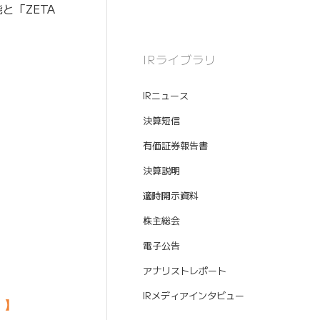
能と「ZETA
IRライブラリ
IRニュース
決算短信
有価証券報告書
決算説明
適時開示資料
株主総会
電子公告
アナリストレポート
IRメディアインタビュー
』】