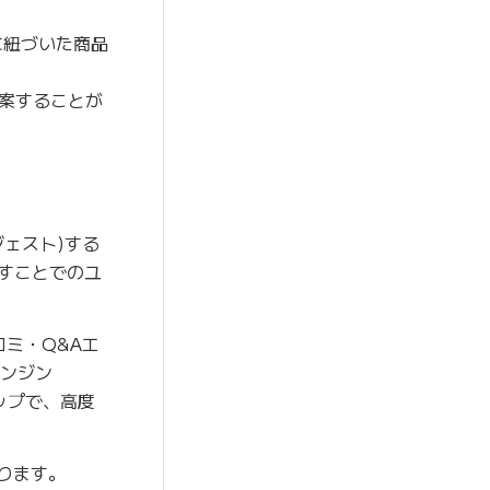
に紐づいた商品
案することが
ェスト)する
すことでのユ
コミ・Q&Aエ
エンジン
ナップで、高度
ります。