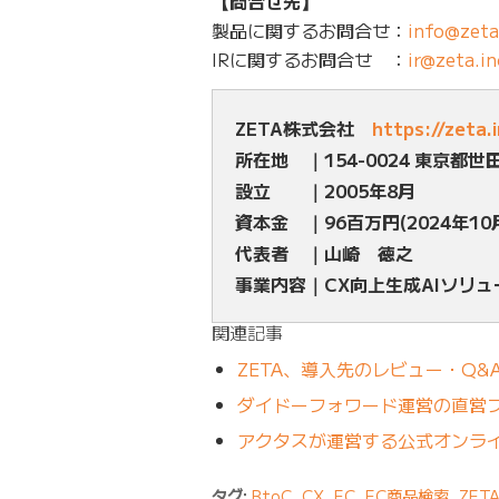
【問合せ先】
製品に関するお問合せ：
info@zeta
IRに関するお問合せ ：
ir@zeta.in
ZETA株式会社
https://zeta.
所在地 ｜154-0024 東京都世
設立 ｜2005年8月
資本金 ｜96百万円(2024年10
代表者 ｜山崎 徳之
事業内容｜CX向上生成AIソリ
関連記事
ZETA、導入先のレビュー・Q&
ダイドーフォワード運営の直営フ
アクタスが運営する公式オンライ
タグ:
BtoC
,
CX
,
EC
,
EC商品検索
,
ZET