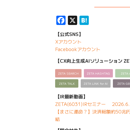
———————
Facebook
X
Hatena
【公式SNS】
Xアカウント
Facebookアカウント
【CX向上生成AIソリューション ZE
ZETA SEARCH
ZETA HASHTAG
ZETA 
ZETA TALK
ZETA LINK for AI
ZETA G
【IR最新動画】
ZETA(6031)IRセミナー 2026.6.
【まさに運命？】決済総額約50兆円の
結