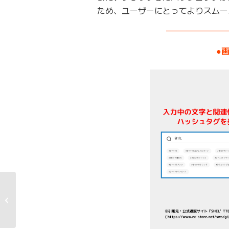
ため、ユーザーにとってよりスムー
———————
●
【2/27(火)〜29(木)開
催】『MarkeZine Day
2024 Spring』にてブ
ー�...