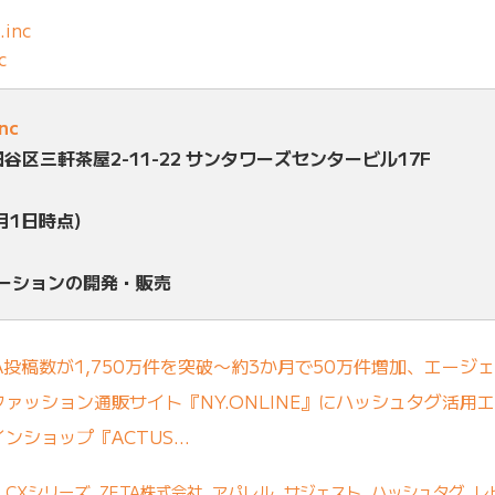
.inc
c
inc
田谷区三軒茶屋2-11-22 サンタワーズセンタービル17F
月1日時点)
ューションの開発・販売
A投稿数が1,750万件を突破〜約3か月で50万件増加、エージ
ァッション通販サイト『NY.ONLINE』にハッシュタグ活用エ
ンショップ『ACTUS…
A CXシリーズ
,
ZETA株式会社
,
アパレル
,
サジェスト
,
ハッシュタグ
,
レ