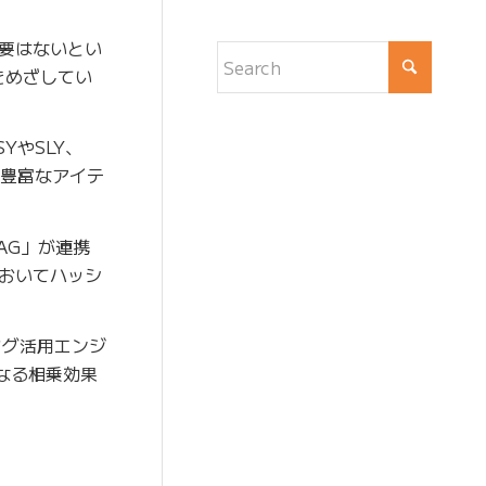
要はないとい
をめざしてい
YやSLY、
し豊富なアイテ
TAG」が連携
おいてハッシ
タグ活用エンジ
らなる相乗効果