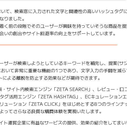
おいて、検索窓に入力された文字と関連性の高いハッシュタグ
なりました。
着く前の段階でそのユーザーが興味を持っていそうな商品を提
会いの創出やサイト回遊率の向上をサポートしています。
——————————————————————————–
ーザーが検索しようとしているキーワードを補完し、提案(サジ
において非常に重要な機能の1つであり、文字入力の手間を減ら
トによる離脱を防止する効果などが期待できます。
検索・サイト内検索エンジン「ZETA SEARCH」、レビュー・口
ュタグ活用エンジン「ZETA HASHTAG」、ECキュレーション
Xソリューション「ZETA CLICK」をはじめとする8つのライン
よってさらなる良質な購買体験を実現いたします。
Cサイト運営企業に有益なサービスの提供、効果の紹介をしてまい