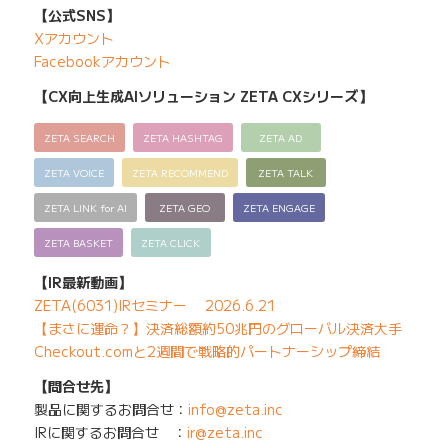
【公式SNS】
Xアカウント
Facebookアカウント
【CX向上生成AIソリューション ZETA CXシリーズ】
ZETA SEARCH
ZETA HASHTAG
ZETA AD
ZETA VOICE
ZETA RECOMMEND
ZETA TALK
ZETA LINK for AI
ZETA GEO
ZETA ENGAGE
ZETA BASKET
ZETA CLICK
【IR最新動画】
ZETA(6031)IRセミナー 2026.6.21
【まさに運命？】決済総額約50兆円のグローバル決済大手
Checkout.comと2週間で戦略的パートナーシップ締結
【問合せ先】
製品に関するお問合せ：
info@zeta.inc
IRに関するお問合せ ：
ir@zeta.inc